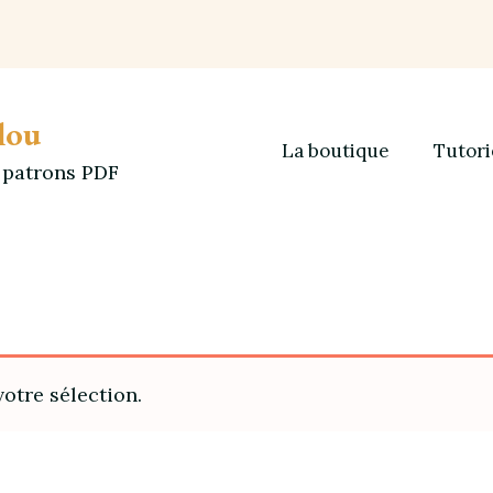
lou
La boutique
Tutori
t patrons PDF
otre sélection.