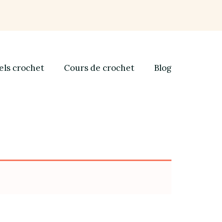
els crochet
Cours de crochet
Blog