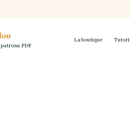
lou
La boutique
Tutori
t patrons PDF