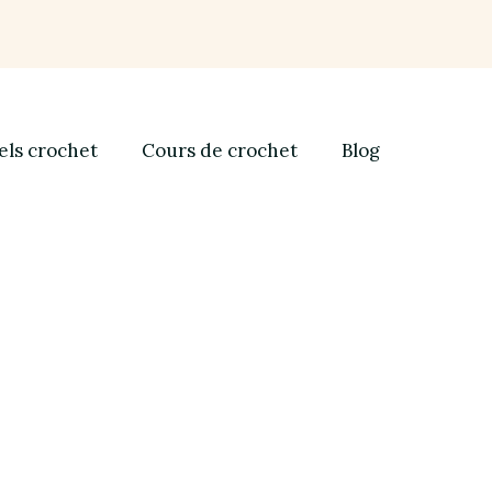
els crochet
Cours de crochet
Blog