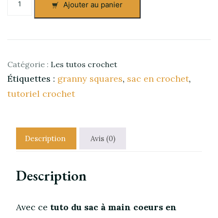
Ajouter au panier
de
Le
tuto
du
sac
à
Catégorie :
Les tutos crochet
main
Étiquettes :
granny squares
,
sac en crochet
,
coeurs
tutoriel crochet
en
crochet
Description
Avis (0)
Description
Avec ce
tuto du sac à main coeurs en