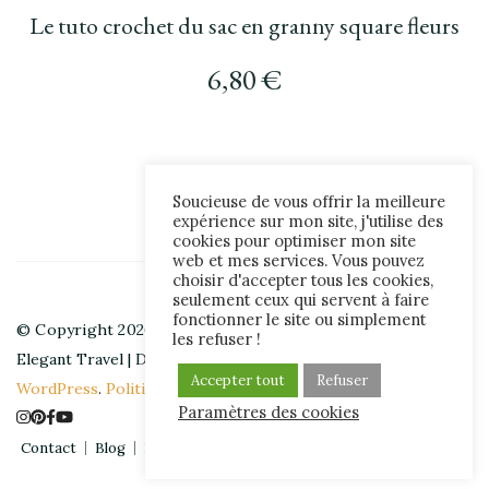
Le tuto crochet du sac en granny square fleurs
6,80
€
Soucieuse de vous offrir la meilleure
expérience sur mon site, j'utilise des
cookies pour optimiser mon site
web et mes services. Vous pouvez
choisir d'accepter tous les cookies,
seulement ceux qui servent à faire
fonctionner le site ou simplement
© Copyright 2026
hibouchoucaillou
. All Rights Reserved.
les refuser !
Elegant Travel | Developed By
Blossom Themes
. Powered by
Accepter tout
Refuser
WordPress
.
Politique de confidentialité
Paramètres des cookies
Contact
Blog
Plan du site
Mentions légales
À propos