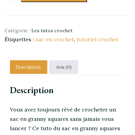
Le
tuto
du
sac
à
Catégorie :
Les tutos crochet
main
Étiquettes :
sac en crochet
,
tutoriel crochet
en
granny
squares
fleur
Description
Avis (0)
Description
Vous avez toujours rêvé de crocheter un
sac en granny squares sans jamais vous
lancer ? Ce tuto du sac en granny squares