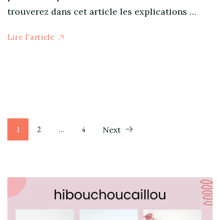
trouverez dans cet article les explications …
Lire l'article
Pagination
Page
Page
Page
1
2
…
4
Next
des
publications