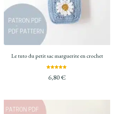
Le tuto du petit sac marguerite en crochet
Note
6,80
€
5.00
sur 5