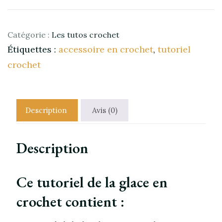
de
la
glace
Catégorie :
Les tutos crochet
en
Étiquettes :
accessoire en crochet
,
tutoriel
crochet
crochet
Description
Avis (0)
Description
Ce tutoriel de la glace en
crochet contient :