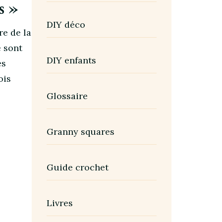
s »
DIY déco
re de la
e sont
DIY enfants
es
ois
Glossaire
Granny squares
Guide crochet
Livres