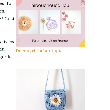
es d’or
es,
! C’est
 livres
du
Découvrir la boutique
ger le