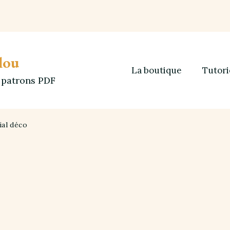
lou
La boutique
Tutori
t patrons PDF
ial déco