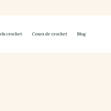
els crochet
Cours de crochet
Blog