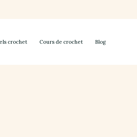
els crochet
Cours de crochet
Blog