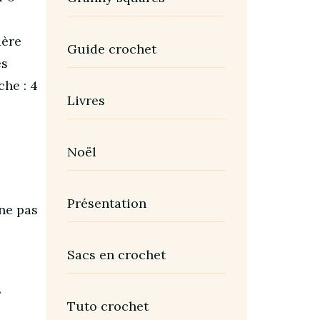
1ère
Guide crochet
es
che : 4
Livres
Noël
Présentation
 ne pas
Sacs en crochet
s
Tuto crochet