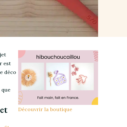
jet
r est
ne déco
Y que
et
Découvrir la boutique