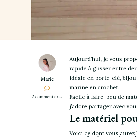
Aujourd’hui, je vous pro
rapide à glisser entre de
idéale en porte-clé, bij
Marie
marine en crochet.
sur
2 commentaires
Facile à faire, peu de mat
DIY
j’adore partager avec vous
facile
Le matériel pou
:
une
étoile
Voici ce dont vous aurez 