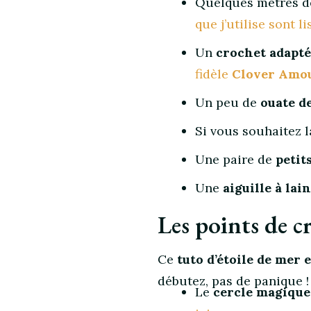
Quelques mètres 
de
que j’utilise sont l
mer
en
Un
crochet adapté
crochet
fidèle
Clover Amo
Un peu de
ouate d
Si vous souhaitez 
Une paire de
petit
Une
aiguille à lai
Les points de cr
Ce
tuto d’étoile de mer 
débutez, pas de panique ! 
Le
cercle magique