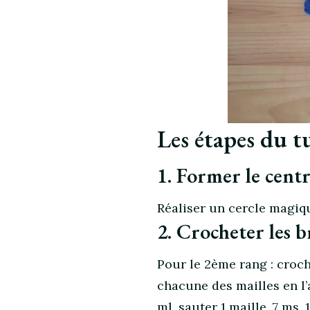
Les étapes du t
1. Former le centre
Réaliser un cercle magiqu
2. Crocheter les br
Pour le 2ème rang : croch
chacune des mailles en l’a
ml, sauter 1 maille, 7 ms,