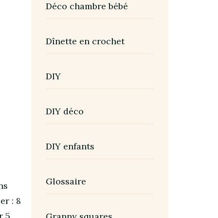
Déco chambre bébé
Dînette en crochet
DIY
DIY déco
DIY enfants
Glossaire
ns
er : 8
r 5
Granny squares