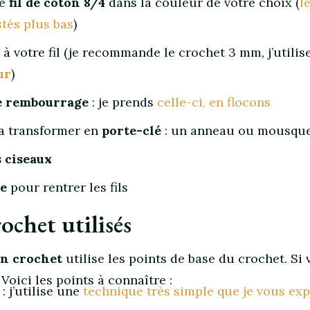
de
fil de coton 8/4
dans la couleur de votre choix (
le
istés plus bas
)
à votre fil (je recommande le crochet 3 mm, j’utilis
ur
)
e rembourrage
: je prends
celle-ci, en flocons
la transformer en
porte-clé
: un anneau ou mousqu
s ciseaux
ne
pour rentrer les fils
ochet utilisés
en crochet
utilise les points de base du crochet. Si
Voici les points à connaître :
: j’utilise une
technique très simple que je vous exp