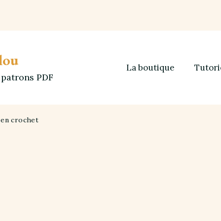
lou
La boutique
Tutori
t patrons PDF
r en crochet