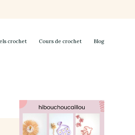
els crochet
Cours de crochet
Blog