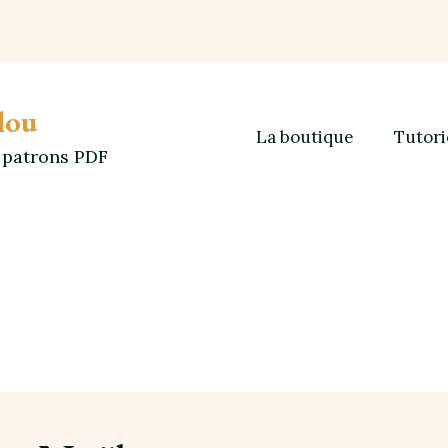
lou
La boutique
Tutori
t patrons PDF