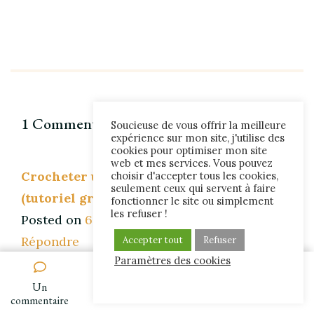
1 Comment
Soucieuse de vous offrir la meilleure
expérience sur mon site, j'utilise des
cookies pour optimiser mon site
web et mes services. Vous pouvez
Crocheter une feuille de houx facile
choisir d'accepter tous les cookies,
seulement ceux qui servent à faire
(tutoriel gratuit avec vidéo)
says:
fonctionner le site ou simplement
les refuser !
Posted on
6 octobre 2024 at 18h01
Répondre
Accepter tout
Refuser
Paramètres des cookies
[…] Retrouvez tous mes tutoriels de Noël
dans cet article : Plein d’idées de
Un
sur
commentaire
décorations de Noël au crochet (tutos
Plein