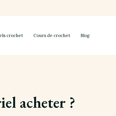
els crochet
Cours de crochet
Blog
el acheter ?