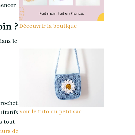
mencer
oin ?
Découvrir la boutique
dans le
crochet.
Voir le tuto du petit sac
ltatifs
s tout
eurs de