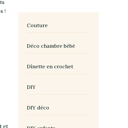
ts
s !
Couture
Déco chambre bébé
Dînette en crochet
DIY
DIY déco
t et