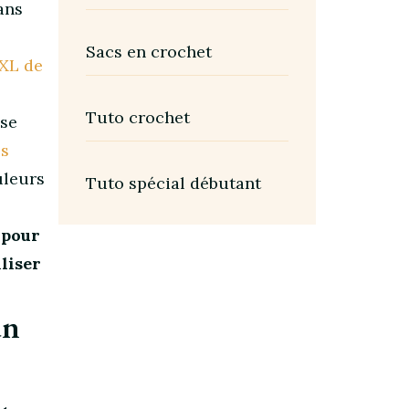
dans
Sacs en crochet
 XL de
Tuto crochet
 se
es
uleurs
Tuto spécial débutant
 pour
liser
un