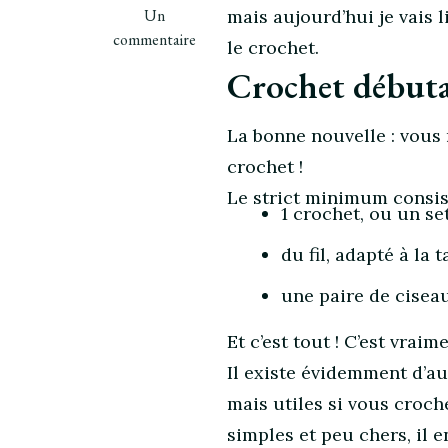
sur
Un
mais aujourd’hui je vais 
Crochet
commentaire
le crochet.
débutant
Crochet débutan
:
quel
matériel
La bonne nouvelle : vous
acheter
crochet !
?
Le strict minimum consist
1 crochet, ou un se
du fil, adapté à la 
une paire de cisea
Et c’est tout ! C’est vrai
Il existe évidemment d’a
mais utiles si vous croch
simples et peu chers, il 