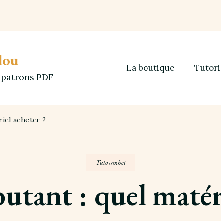
lou
La boutique
Tutori
t patrons PDF
riel acheter ?
Tuto crochet
utant : quel matéri