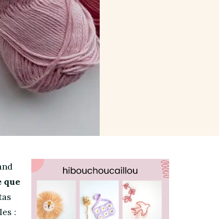
and
e que
tas
es :