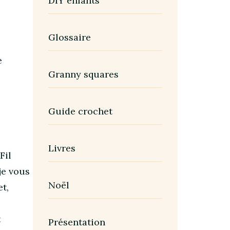
DIY enfants
Glossaire
e
Granny squares
Guide crochet
Livres
Fil
je vous
Noël
et,
t
Présentation