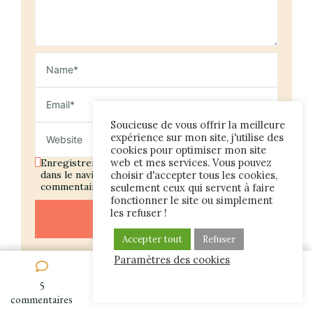
Soucieuse de vous offrir la meilleure
expérience sur mon site, j'utilise des
cookies pour optimiser mon site
web et mes services. Vous pouvez
Enregistrer mon nom, mon e-mail et mon site
dans le navigateur pour mon prochain
choisir d'accepter tous les cookies,
commentaire.
seulement ceux qui servent à faire
fonctionner le site ou simplement
les refuser !
Accepter tout
Refuser
Paramètres des cookies
5
sur
commentaires
Crocheter