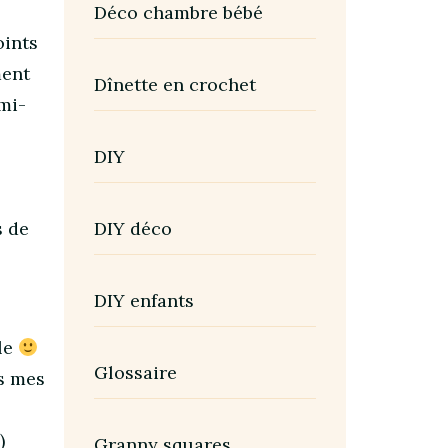
Déco chambre bébé
oints
ment
Dînette en crochet
mi-
DIY
s de
DIY déco
DIY enfants
le
Glossaire
ns mes
)
Granny squares