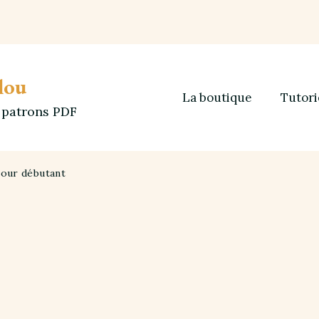
lou
La boutique
Tutori
t patrons PDF
pour débutant