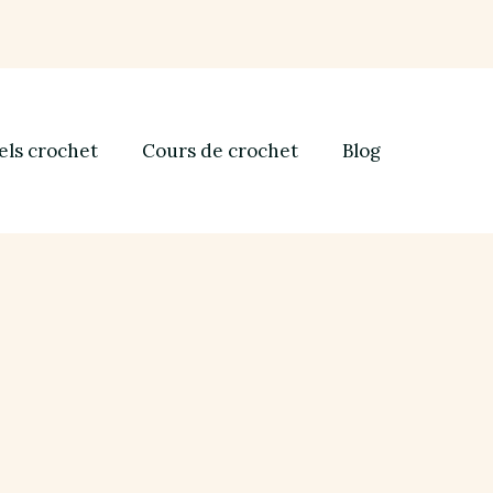
els crochet
Cours de crochet
Blog