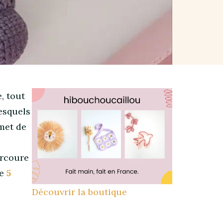
, tout
esquels
rmet de
arcoure
le
5
Découvrir la boutique