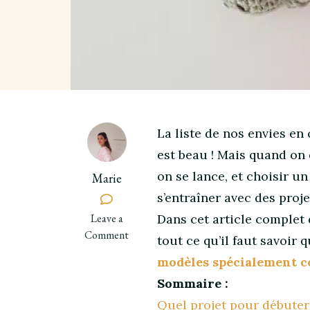
La liste de nos envies en 
est beau ! Mais quand on
on se lance, et choisir u
Marie
s’entraîner avec des proj
on
Leave a
Dans cet article complet
5
Comment
tout ce qu’il faut savoir 
modèles
modèles spécialement c
de
Sommaire :
crochet
facile
Quel projet pour débuter 