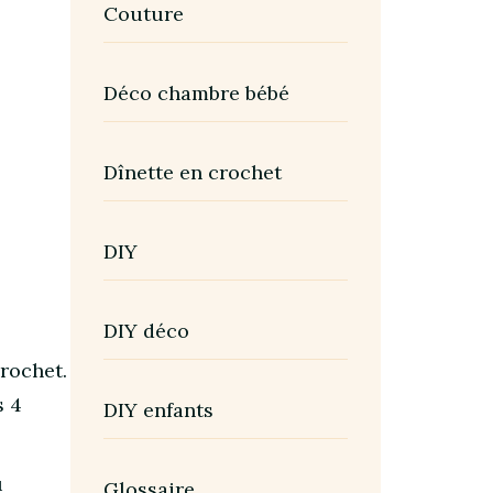
Couture
Déco chambre bébé
Dînette en crochet
DIY
DIY déco
crochet.
s 4
DIY enfants
u
Glossaire