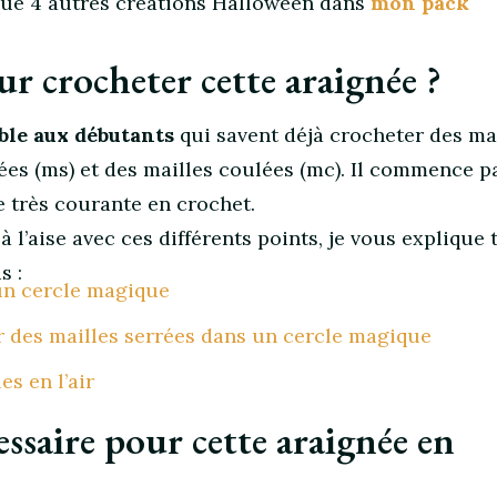
que 4 autres créations Halloween dans
mon pack
r crocheter cette araignée ?
ble aux débutants
qui savent déjà crocheter des ma
rrées (ms) et des mailles coulées (mc). Il commence p
e très courante en crochet.
à l’aise avec ces différents points, je vous explique 
s :
un cercle magique
des mailles serrées dans un cercle magique
es en l’air
essaire pour cette araignée en