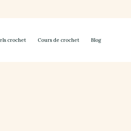
els crochet
Cours de crochet
Blog