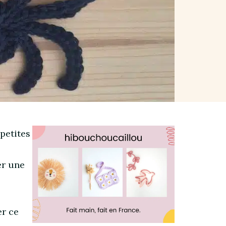
 petites
er une
er ce