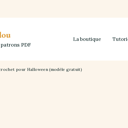
lou
La boutique
Tutori
t patrons PDF
u crochet pour Halloween (modèle gratuit)