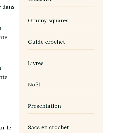
c dans
Granny squares
u
nte
Guide crochet
Livres
u
nte
Noël
Présentation
Sacs en crochet
ur le