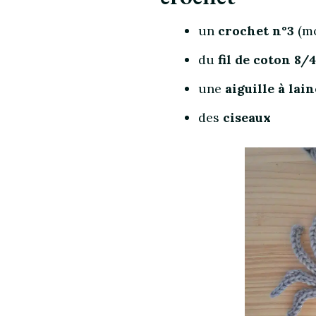
un
crochet n°3
(mo
du
fil de coton 8/4
une
aiguille à lain
des
ciseaux