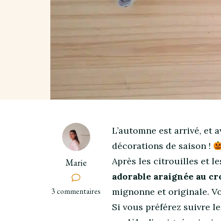
L’automne est arrivé, et a
décorations de saison !
Après les citrouilles et 
Marie
adorable araignée au cr
sur
3 commentaires
mignonne et originale. Voi
Tuto
Si vous préférez suivre l
facile