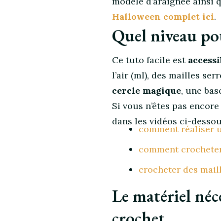
modèle d’araignée ainsi 
:
Halloween complet ici
.
une
araignée
Quel niveau pou
au
crochet
Ce tuto facile est
accessi
pour
l’air (ml), des mailles se
Halloween
(modèle
cercle magique
, une bas
gratuit)
Si vous n’êtes pas encore 
dans les vidéos ci-dessou
comment réaliser 
comment crocheter 
crocheter des maill
Le matériel néc
crochet