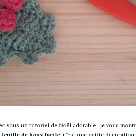
ec vous un tutoriel de Noël adorable : je vous mont
euille de houx facile
. C’est une petite décoration