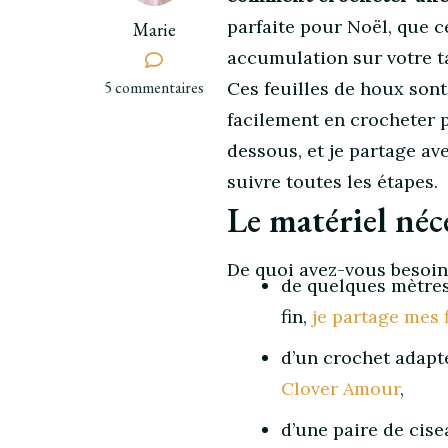
parfaite pour Noël, que c
Marie
accumulation sur votre t
sur
5 commentaires
Ces feuilles de houx sont
Comment
facilement en crocheter p
crocheter
dessous, et je partage ave
une
suivre toutes les étapes.
feuille
de
Le matériel néc
houx
(le
De quoi avez-vous besoin
tuto
de quelques mètres 
facile)
fin,
je partage mes f
d’un crochet adapté
Clover Amour
,
d’une paire de cise