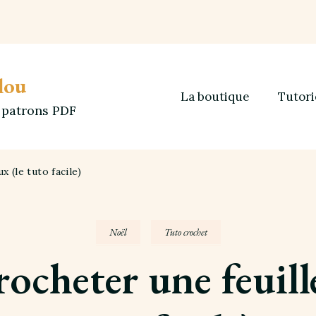
lou
La boutique
Tutori
t patrons PDF
 (le tuto facile)
Noël
Tuto crochet
cheter une feuille