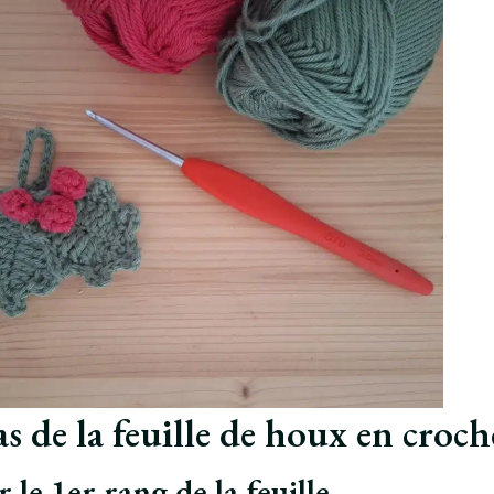
s de la feuille de houx en croch
 le 1er rang de la feuille