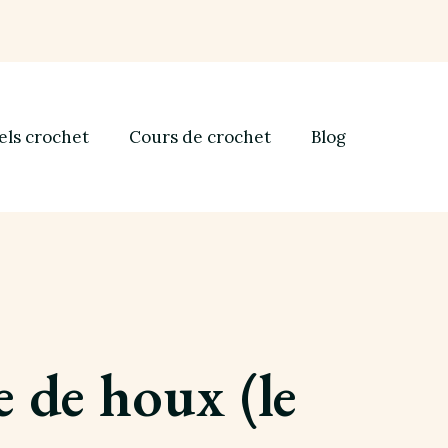
els crochet
Cours de crochet
Blog
 de houx (le