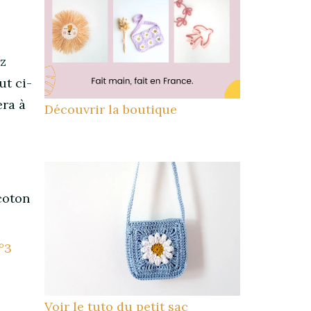
ez
ut ci-
era à
Découvrir la boutique
coton
°3
Voir le tuto du petit sac