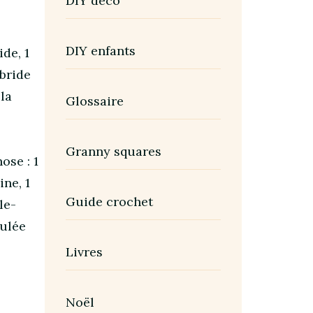
DIY déco
DIY enfants
ide, 1
-bride
 la
Glossaire
Granny squares
ose : 1
ine, 1
Guide crochet
le-
oulée
Livres
Noël