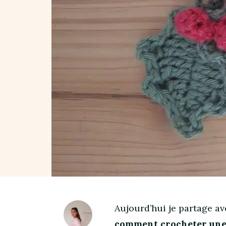
Aujourd’hui je partage av
comment crocheter une f