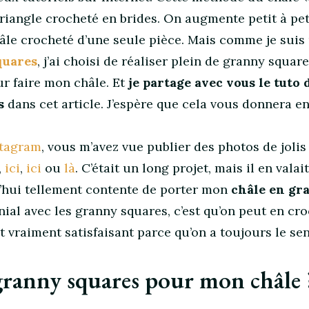
riangle crocheté en brides. On augmente petit à pet
hâle crocheté d’une seule pièce. Mais comme je suis
quares
, j’ai choisi de réaliser plein de granny squar
ur faire mon châle. Et
je partage avec vous le tuto 
es
dans cet article. J’espère que cela vous donnera e
stagram
, vous m’avez vue publier des photos de joli
,
ici
,
ici
ou
là
. C’était un long projet, mais il en valait
d’hui tellement contente de porter mon
châle en gr
énial avec les granny squares, c’est qu’on peut en cr
st vraiment satisfaisant parce qu’on a toujours le se
granny squares pour mon châle 