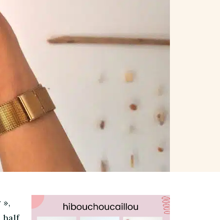
 »,
 half