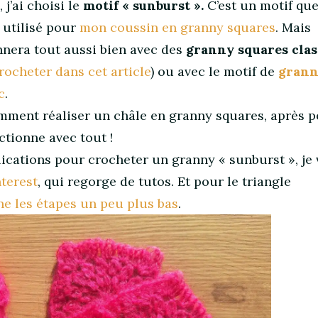
j’ai choisi le
motif « sunburst ».
C’est un motif qu
ai utilisé pour
mon coussin en granny squares
. Mais
nera tout aussi bien avec des
granny squares clas
rocheter dans cet article
) ou avec le motif de
grann
c
.
omment réaliser un châle en granny squares, après 
ctionne avec tout !
lications pour crocheter un granny « sunburst », je
nterest
, qui regorge de tutos. Et pour le triangle
ne les étapes un peu plus bas
.