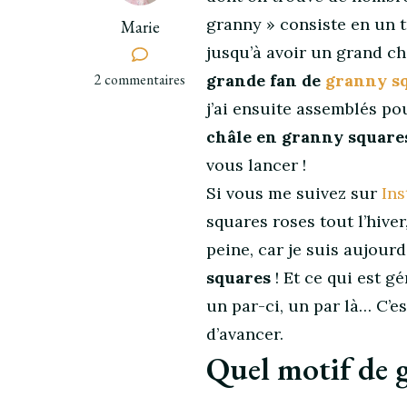
granny » consiste en un t
Marie
jusqu’à avoir un grand c
sur
2 commentaires
grande fan de
granny s
Tuto
j’ai ensuite assemblés po
crochet
châle en granny squar
:
vous lancer !
comment
faire
Si vous me suivez sur
In
un
squares roses tout l’hiver
châle
peine, car je suis aujour
en
granny
squares
! Et ce qui est g
squares
un par-ci, un par là… C’e
d’avancer.
Quel motif de 