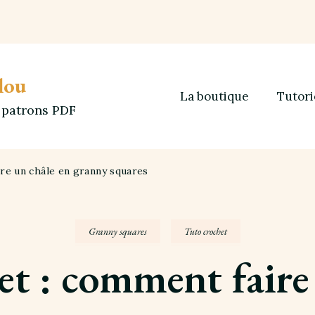
lou
La boutique
Tutori
t patrons PDF
re un châle en granny squares
Granny squares
Tuto crochet
t : comment faire