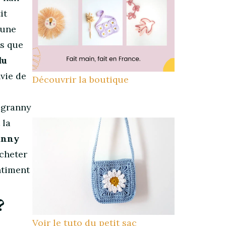
it
 une
es que
du
nvie de
Découvrir la boutique
s granny
 la
anny
ocheter
ntiment
?
Voir le tuto du petit sac