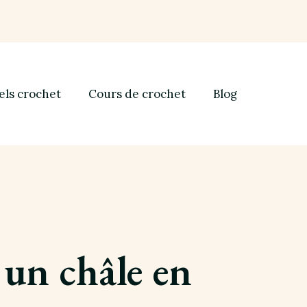
els crochet
Cours de crochet
Blog
 un châle en