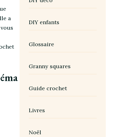
DIY déco
que
lle a
DIY enfants
i vous
Glossaire
rochet
Granny squares
héma
Guide crochet
Livres
Noël