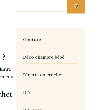
Couture
 ?
Déco chambre bébé
 haut
.
Dînette en crochet
mon cou
chet
DIY