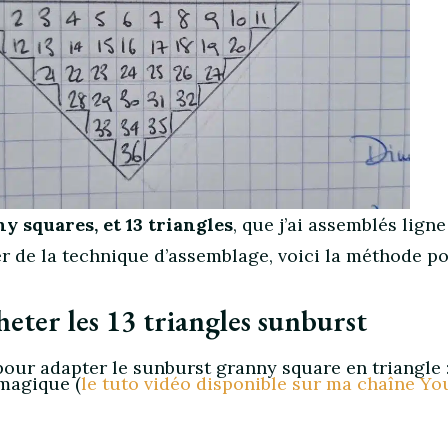
y squares, et 13 triangles
, que j’ai assemblés ligne
er de la technique d’assemblage, voici la méthode p
eter les 13 triangles sunburst
pour adapter le sunburst granny square en triangle 
 magique (
le tuto vidéo disponible sur ma chaîne Y