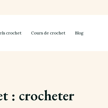
els crochet
Cours de crochet
Blog
t : crocheter