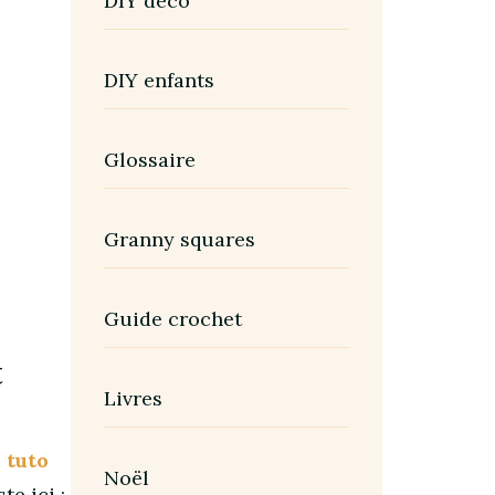
DIY déco
DIY enfants
Glossaire
Granny squares
Guide crochet
t
Livres
e
tuto
Noël
te ici :