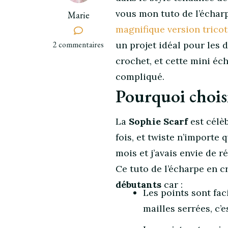
vous mon tuto de l’échar
Marie
magnifique version tricot
sur
2 commentaires
un projet idéal pour les d
Tutoriel
crochet, et cette mini éc
Sophie
compliqué.
Scarf
Pourquoi choisi
en
crochet
:
La
Sophie Scarf
est célè
crocheter
fois, et twiste n’importe 
une
mois et j’avais envie de r
mini
écharpe
Ce tuto de l’écharpe en 
tendance
débutants
car :
Les points sont fac
mailles serrées, c’es