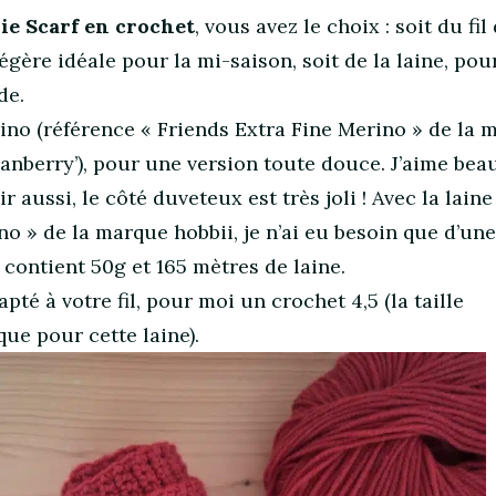
ie Scarf en crochet
, vous avez le choix : soit du fil
égère idéale pour la mi-saison, soit de la laine, pou
de.
erino (référence « Friends Extra Fine Merino » de la
Cranberry’), pour une version toute douce. J’aime be
r aussi, le côté duveteux est très joli ! Avec la laine
no » de la marque hobbii, je n’ai eu besoin que d’un
 contient 50g et 165 mètres de laine.
té à votre fil, pour moi un crochet 4,5 (la taille
e pour cette laine).