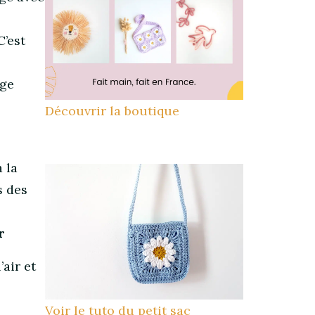
’est
age
Découvrir la boutique
à la
s des
r
air et
Voir le tuto du petit sac