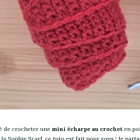
vé de crocheter une
mini écharpe au crochet
en poi
la Sophie Scarf, ce tuto est fait pour vous ! Je part