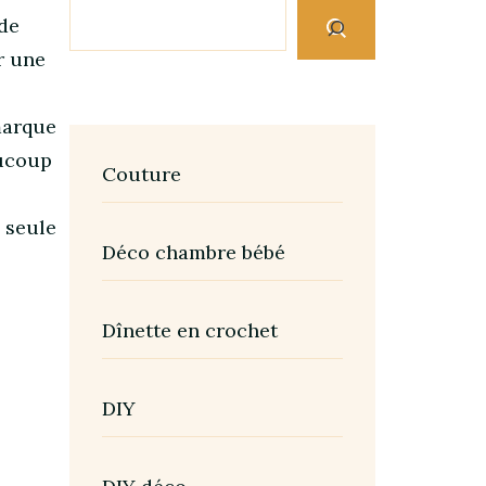
 de
r une
 marque
aucoup
Couture
e seule
Déco chambre bébé
Dînette en crochet
DIY