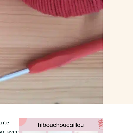
nte,
age avec